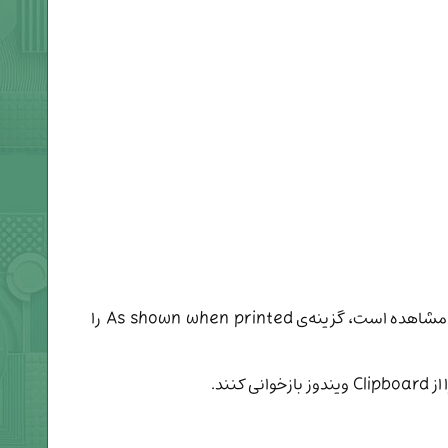
در این پنجره برای کپی شدن تصویر مانند آنچه در اکسل می‌بینید، گزینه‌ی اول و برای کپی شدن تصویر مثل آنچه در چاپ قابل مشاهده است، گزینه‌ی As shown when printed را