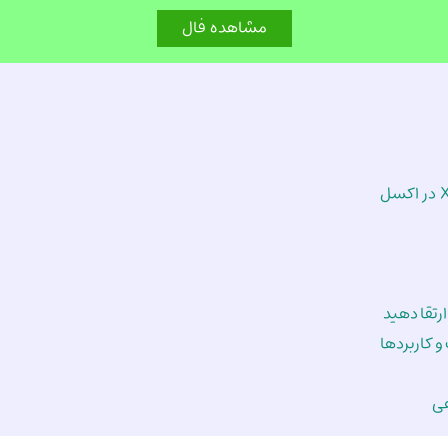
رتقا دهید
و کاربردها
هی