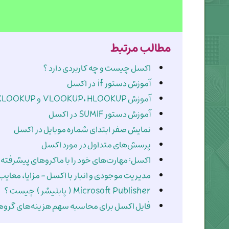
مطالب مرتبط
اکسل چیست و چه کاربردی دارد ؟
آموزش دستور if در اکسل
آموزش VLOOKUP، HLOOKUP و XLOOKUP در اکسل
آموزش دستور SUMIF در اکسل
نمایش صفر ابتدای شماره موبایل در اکسل
پرسش‌های متداول در مورد اکسل
اکسل: مهارت‌های خود را با ماکروهای پیشرفته ا
مدیریت موجودی و انبار با اکسل - مزایا، معایب 
Microsoft Publisher ( پابلیشر ) چیست ؟
فایل اکسل برای محاسبه سهم هزینه‌های گرو