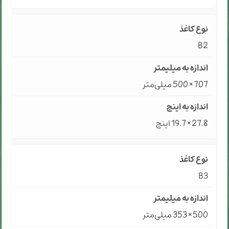
B2
707 × 500 میلی‌متر
27.8 × 19.7 اینچ
B3
500 × 353 میلی‌متر