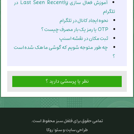
آموزش فعال سازی Last Seen Recently در
تلگرام
نحوه ایجاد کانال در تلگرام
OTP یا رمز یک بار مصرف چیست ؟
ثبت مکان در نقشه اسنپ
چه طور متوجه شویم که گوشی ما هک شده است
؟
نظر یا پرسشی دارید ؟
تمامی حقوق برای
فلفل سبز
محفوظ است.
طراحی سایت و سئو:
روکا