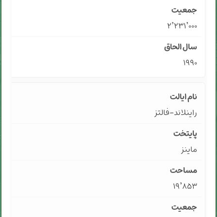
۲٬۲۳۱٬۰۰۰
۱۹۹۰
راینلاند-فالتز
ماینز
۱۹٬۸۵۳