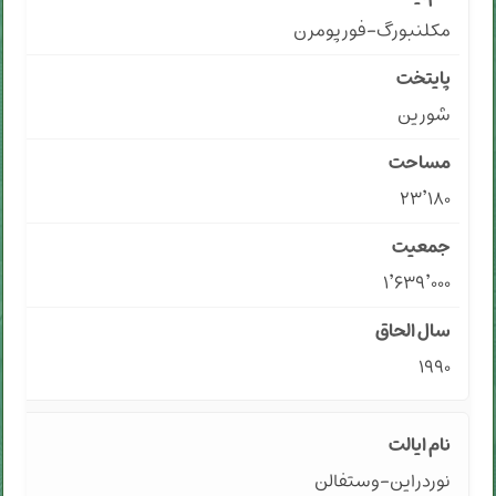
مکلنبورگ-فورپومرن
شورین
۲۳٬۱۸۰
۱٬۶۳۹٬۰۰۰
۱۹۹۰
نوردراین-وستفالن