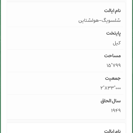
شلسویگ-هولشتاین
کیل
۱۵٬۷۹۹
۲٬۸۳۳٬۰۰۰
۱۹۴۹