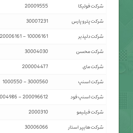
شرکت فولیکا
20009555
شرکت پترو پارس
30007231
شرکت دلپذیر
10006161 – 20006161 – 30006161
شرکت محسن
30004030
شرکت مای
200004477
شرکت اسنپ
3000560 – 1000550
شرکت اسنپ فود
200096612 – 20004986 – 70007100 – 500049278000
شرکت فیلیمو
2000310
شرکت هایپر استار
30006066