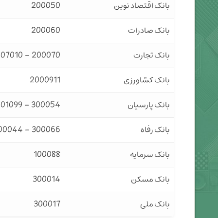
بانک اقتصاد نوین
200050
بانک صادرات
200060
بانک تجارت
200070 – 20007010
بانک کشاورزی
2000911
بانک پارسیان
300054 – 50001099 – 300055 – 30007
بانک رفاه
300066 – 300044
بانک سرمایه
100088
بانک مسکن
300014
بانک ملی
300017