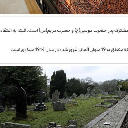
ترک پدر حضرت موسی(ع) و حضرت مریم(س) است. البته به اعتقاد اکثر 