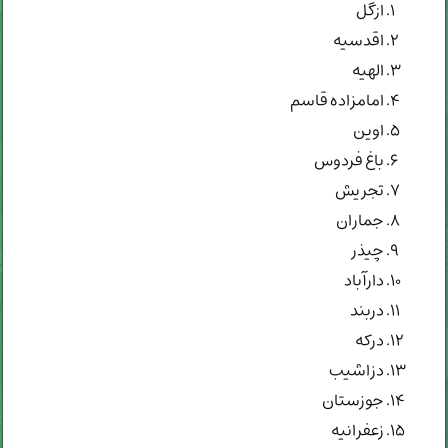
ازگل
اقدسیه
الهيه
امامزاده قاسم
اوین
باغ فردوس
تجریش
جماران
چیذر
دارآباد
دربند
درکه
دزاشیب
جوزستان
زعفرانیه