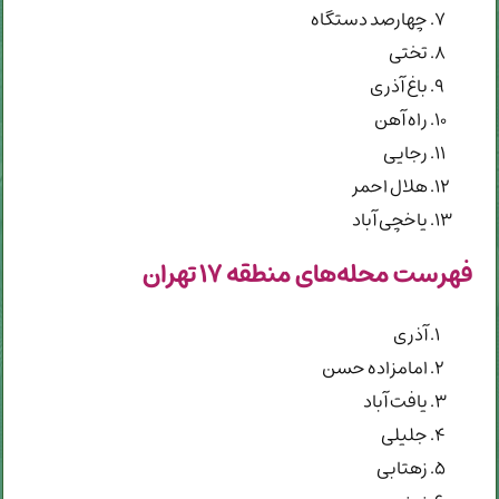
چهارصد دستگاه
تختی
باغ آذری
راه آهن
رجایی
هلال احمر
یاخچی آباد
فهرست محله‌های منطقه ۱۷ تهران
آذری
امامزاده حسن
یافت آباد
جلیلی
زهتابی