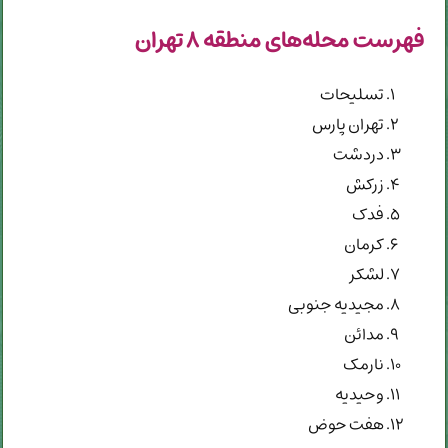
فهرست محله‌های منطقه ۸ تهران
تسلیحات
تهران پارس
دردشت
زرکش
فدک
کرمان
لشکر
مجیدیه جنوبی
مدائن
نارمک
وحیدیه
هفت حوض