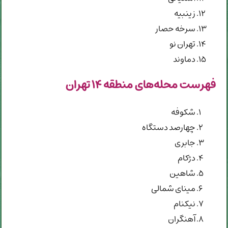
زینبیه
سرخه حصار
تهران نو
دماوند
فهرست محله‌های منطقه ۱۴ تهران
شکوفه
چهارصد دستگاه
جابری
دژکام
شاهین
مینای شمالی
نیکنام
آهنگران