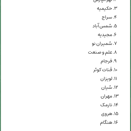
حکیمیه
سراج
شمس آباد
مجیدیه
شمیران نو
علم و صنعت
فرجام
قنات کوثر
لویزان
شیان
مهران
نارمک
هروی
هنگام