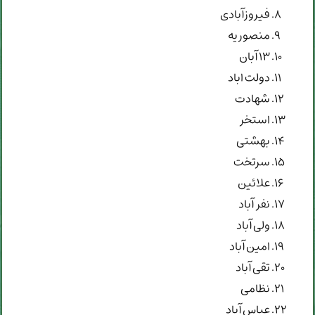
فیروزآبادی
منصوریه
۱۳ آبان
دولت اباد
شهادت
استخر
بهشتی
سرتخت
علائین
نفر آباد
ولی آباد
امین آباد
تقی آباد
نظامی
عباس آباد