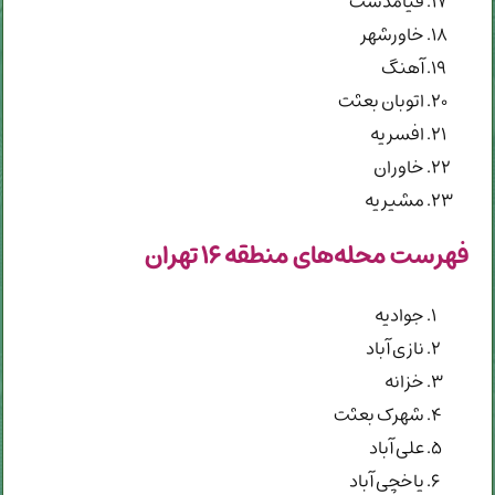
قیامدشت
خاورشهر
آهنگ
اتوبان بعثت
افسریه
خاوران
مشیریه
فهرست محله‌های منطقه ۱۶ تهران
جوادیه
نازی آباد
خزانه
شهرک بعثت
علی آباد
یاخچی آباد