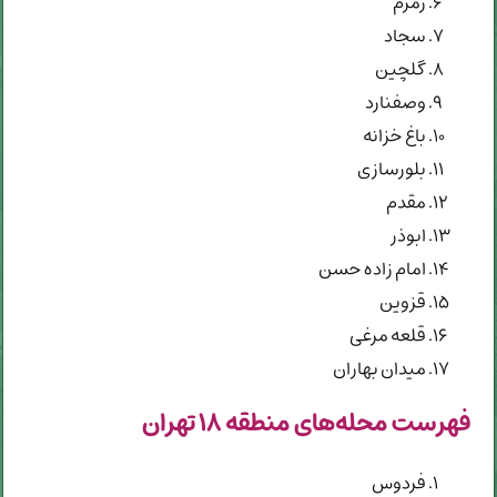
زمزم
سجاد
گلچین
وصفنارد
باغ خزانه
بلورسازی
مقدم
ابوذر
امام زاده حسن
قزوین
قلعه مرغی
میدان بهاران
فهرست محله‌های منطقه ۱۸ تهران
فردوس