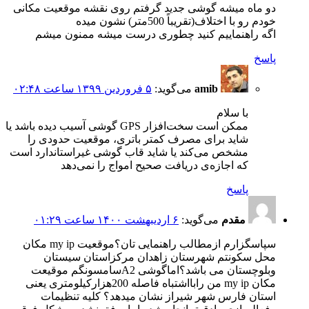
دو ماه میشه گوشی جدید گرفتم روی نقشه موقعیت مکانی
خودم رو با اختلاف(تقریباً 500متر) نشون میده
اگه راهنماییم کنید چطوری درست میشه ممنون میشم
پاسخ
amib
می‌گوید:
۵ فروردین ۱۳۹۹ ساعت ۰۲:۴۸
با سلام
ممکن است سخت‌افزار GPS گوشی آسیب دیده باشد یا
شاید برای مصرف کمتر باتری، موقعیت حدودی را
مشخص می‌کند یا شاید قاب گوشی غیراستاندارد است
که اجازه‌ی دریافت صحیح امواج را نمی‌دهد
پاسخ
مقدم
می‌گوید:
۶ اردیبهشت ۱۴۰۰ ساعت ۰۱:۲۹
سپاسگزارم ازمطالب راهنمایی تان؟موقعیت my ip مکان
محل سکونتم شهرستان زاهدان مرکزاستان سیستان
وبلوچستان می باشد؟اماگوشی A2سامسونگم موقیعت
مکان my ip من رابااشتباه فاصله 200هزارکیلومتری یعنی
استان فارس شهر شیراز نشان میدهد؟ کلیه تنظیمات