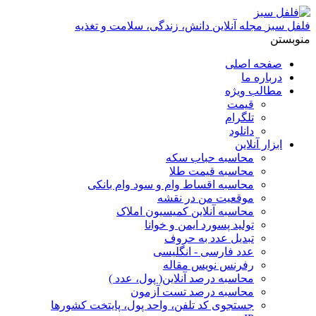
فلفل سبز
مجله آنلاین دانش، زندگی، سلامت و تغذیه
منو
بستن
صفحه اصلی
درباره ما
مطالب ویژه
قیمت
تلگرام
دانلود
ابزار آنلاین
محاسبه حباب سکه
محاسبه قیمت طلا
محاسبه اقساط وام و سود وام بانکی
موقعیت من در نقشه
محاسبه آنلاین کمیسیون املاک
تولید پسورد ایمن و خوانا
تبدیل عدد به حروف
عدد فارسی - انگلیسی
رفرنس نویس مقاله
محاسبه درصد آنلاین( پول، عدد )
محاسبه درصد تست آزمون
جستجوی کد تلفن، واحد پول، پایتخت کشورها